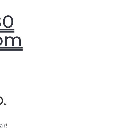
80
com
.
ar!